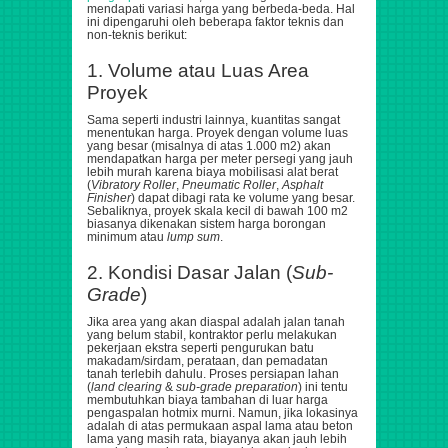
mendapati variasi harga yang berbeda-beda. Hal
ini dipengaruhi oleh beberapa faktor teknis dan
non-teknis berikut:
1. Volume atau Luas Area
Proyek
Sama seperti industri lainnya, kuantitas sangat
menentukan harga. Proyek dengan volume luas
yang besar (misalnya di atas 1.000
m2
) akan
mendapatkan harga per meter persegi yang jauh
lebih murah karena biaya mobilisasi alat berat
(
Vibratory Roller
,
Pneumatic Roller
,
Asphalt
Finisher
) dapat dibagi rata ke volume yang besar.
Sebaliknya, proyek skala kecil di bawah 100
m2
biasanya dikenakan sistem harga borongan
minimum atau
lump sum
.
2. Kondisi Dasar Jalan (
Sub-
Grade
)
Jika area yang akan diaspal adalah jalan tanah
yang belum stabil, kontraktor perlu melakukan
pekerjaan ekstra seperti pengurukan batu
makadam/sirdam, perataan, dan pemadatan
tanah terlebih dahulu. Proses persiapan lahan
(
land clearing
&
sub-grade preparation
) ini tentu
membutuhkan biaya tambahan di luar harga
pengaspalan hotmix murni. Namun, jika lokasinya
adalah di atas permukaan aspal lama atau beton
lama yang masih rata, biayanya akan jauh lebih