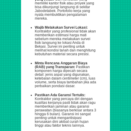
memiliki kantor fisik atau proyek yang
bisa dikunjungi langsung di sekitar
Jabodetabek. Portofolio kerja yang
nyata membuktikan pengalaman
mereka.
Wajib Melakukan Survei Lokasi:
Kontraktor yang profesional tidak akan
memberikan estimasi harga mati
sebelum mereka melakukan survei
fisik langsung ke lokasi Anda di
Bekasi. Survei ini penting untuk
melihat kondisi tanah dan menghitung
kebutuhan material secara presisi.
Minta Rencana Anggaran Biaya
(RAB) yang Transparan:
Pastikan
komponen harga dipecah secara
detail: jenis aspal yang digunakan,
ketebalan dalam centimeter (cm), luas
volume, serta biaya tambahan jika ada
perbaikan pondasi dasar.
Pastikan Ada Garansi Tertulis:
Kontraktor yang percaya diri dengan
kualitas kerjanya pasti tidak akan ragu
memberikan jaminan atau garansi
perawatan (biasanya berkisar antara 3
hingga 6 bulan). Garansi ini sangat
penting untuk mengantisipasi
kerusakan dini akibat curah hujan
tinggi atau faktor teknis lainnya.