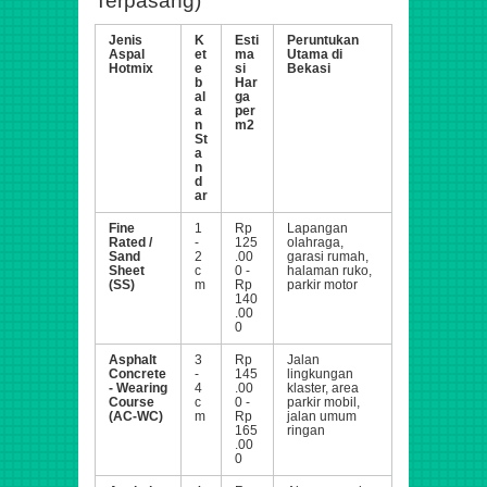
Terpasang)
Jenis
K
Esti
Peruntukan
Aspal
et
ma
Utama di
Hotmix
e
si
Bekasi
b
Har
al
ga
a
per
n
m2
St
a
n
d
ar
Fine
1
Rp
Lapangan
Rated /
-
125
olahraga,
Sand
2
.00
garasi rumah,
Sheet
c
0 -
halaman ruko,
(SS)
m
Rp
parkir motor
140
.00
0
Asphalt
3
Rp
Jalan
Concrete
-
145
lingkungan
- Wearing
4
.00
klaster, area
Course
c
0 -
parkir mobil,
(AC-WC)
m
Rp
jalan umum
165
ringan
.00
0