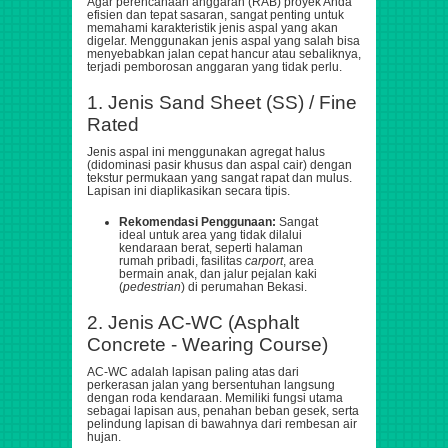
Agar perencanaan anggaran (RAB) proyek Anda
efisien dan tepat sasaran, sangat penting untuk
memahami karakteristik jenis aspal yang akan
digelar. Menggunakan jenis aspal yang salah bisa
menyebabkan jalan cepat hancur atau sebaliknya,
terjadi pemborosan anggaran yang tidak perlu.
1. Jenis Sand Sheet (SS) / Fine
Rated
Jenis aspal ini menggunakan agregat halus
(didominasi pasir khusus dan aspal cair) dengan
tekstur permukaan yang sangat rapat dan mulus.
Lapisan ini diaplikasikan secara tipis.
Rekomendasi Penggunaan:
Sangat
ideal untuk area yang tidak dilalui
kendaraan berat, seperti halaman
rumah pribadi, fasilitas
carport
, area
bermain anak, dan jalur pejalan kaki
(
pedestrian
) di perumahan Bekasi.
2. Jenis AC-WC (Asphalt
Concrete - Wearing Course)
AC-WC adalah lapisan paling atas dari
perkerasan jalan yang bersentuhan langsung
dengan roda kendaraan. Memiliki fungsi utama
sebagai lapisan aus, penahan beban gesek, serta
pelindung lapisan di bawahnya dari rembesan air
hujan.