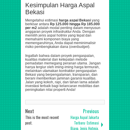
Kesimpulan Harga Aspal
Bekasi
Mengetahui estimasi
harga aspal Bekasi
yang
berkisar antara
Rp 125.000 hingga Rp 185.000
per
m2
adalah modal penting dalam menyusun
anggaran proyek infrastruktur Anda. Dengan
memilih jenis aspal hotmix yang tepat dan
memahami komponen biaya yang
memengaruhinya, Anda dapat meminimalisir
risiko pembengkakan dana (
overbudget
).
Ingatlah bahwa dalam proyek pengaspalan,
kualitas material dan ketepatan metode
pemadatan memegang peranan utama. Jangan
hanya tergiur oleh iming-iming harga termurah,
melainkan utamakan kontraktor pengaspalan
Bekasi yang berpengalaman, transparan, dan
berani memberikan jaminan garansi kualitas.
Jalan yang kokoh, rapi, dan tahan lama adalah
investasi terbaik bagi kelancaran mobilitas dan
peningkatan nilai properti Anda!
Next
Previous
This is the most recent
Harga Aspal Jakarta
post.
Terbaru: Estimasi
Biaya, Jenis Hotmix,