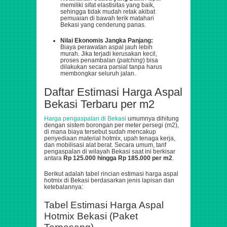
memiliki sifat elastisitas yang baik,
sehingga tidak mudah retak akibat
pemuaian di bawah terik matahari
Bekasi yang cenderung panas.
Nilai Ekonomis Jangka Panjang:
Biaya perawatan aspal jauh lebih
murah. Jika terjadi kerusakan kecil,
proses penambalan (
patching
) bisa
dilakukan secara parsial tanpa harus
membongkar seluruh jalan.
Daftar Estimasi Harga Aspal
Bekasi Terbaru per
m2
Harga pengaspalan di Bekasi
umumnya dihitung
dengan sistem borongan per meter persegi (
m2
),
di mana biaya tersebut sudah mencakup
penyediaan material hotmix, upah tenaga kerja,
dan mobilisasi alat berat. Secara umum, tarif
pengaspalan di wilayah Bekasi saat ini berkisar
antara
Rp 125.000 hingga Rp 185.000 per
m2
.
Berikut adalah tabel rincian estimasi harga aspal
hotmix di Bekasi berdasarkan jenis lapisan dan
ketebalannya:
Tabel Estimasi Harga Aspal
Hotmix Bekasi (Paket