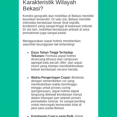
Karakteristik Wilayah
Bekasi?
Kondisi geografis dan mobilitas di Bekasi memiliki
keunikan tersendiri. Di satu sisi, Bekasi memiliki
intensitas kendaraan besar (truk logistik,
kontainer) yang sangat tinggi di kawasan industri.
Di sisi lain, mobilitas kendaraan pribadi di area
pemukiman juga sangat padat.
Menggunakan aspal hotmix memberikan
sejumlah keunggulan tak tertandingi:
Daya Tahan Tinggi Terhadap
Tekanan:
Formula aspal hotmix
dirancang khusus dari campuran
agregat batu pecah,
filler
, dan aspal
murni yang mampu mendistribusikan
beban kendaraan secara merata.
Waktu Pengeringan Cepat:
Berbeda
dengan semen/beton cor yang
membutuhkan waktu berminggu-
minggu untuk proses
curing
(pengerasan), aspal hotmix dapat
langsung dilewati kendaraan hanya
dalam hitungan jam setelah proses
pemadatan selesai. Ini sangat penting
untuk mencegah kemacetan total di
jalur-jalur padat Bekasi.
Ketahanan Cuaca yang Baik:
Aspal