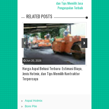
dan Tips Memilih Jasa
Pengaspalan Terbaik
RELATED POSTS
Jun
20
,
2026
Jun
20
,
2026
Harga Aspal Bekasi Terbaru: Estimasi Biaya,
Harga Aspal Ja
Jenis Hotmix, dan Tips Memilih Kontraktor
Jenis Hotmix, 
Terpercaya
Pengaspalan T
Aspal Hotmix
Bore Pile