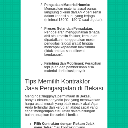
Pengadaan Material Hotmix:
Memastikan material aspal panas
langsung dikirim dari AMP berlisensi
dalam kondisi suhu yang terjaga
(minimal 130°C - 150°C saat digelar).
Proses Gelar dan Pemadatan:
Penggelaran menggunakan tenaga
ahli atau mesin
finisher
, kemudian
dipadatkan menggunakan mesin
penggilas (
stoom walls
) hingga
mencapai kepadatan maksimum
(tidak amblas saat dilewati
kendaraan).
Finishing dan Mobilisasi:
Perapihan
tepi jalan dan pembersihan sisa
material dari lokasi proyek.
Tips Memilih Kontraktor
Jasa Pengaspalan di Bekasi
Mengingat tingginya permintaan di Bekasi,
banyak oknum penyedia jasa yang menawarkan
harga aspal murah yang tidak masuk akal. Agar
Anda terhindar dari kerugian akibat aspal yang
cepat mengelupas atau retak dalam hitungan
bulan, terapkan tips seleksi berikut:
Pilih Kontraktor dengan Rekam Jejak
yang Jelas:
Cari kontraktor yang