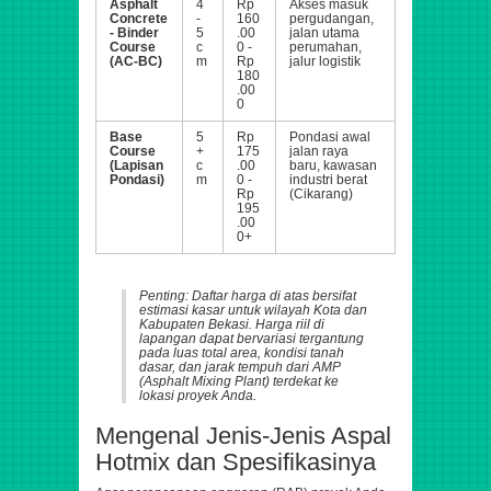
Asphalt
4
Rp
Akses masuk
Concrete
-
160
pergudangan,
- Binder
5
.00
jalan utama
Course
c
0 -
perumahan,
(AC-BC)
m
Rp
jalur logistik
180
.00
0
Base
5
Rp
Pondasi awal
Course
+
175
jalan raya
(Lapisan
c
.00
baru, kawasan
Pondasi)
m
0 -
industri berat
Rp
(Cikarang)
195
.00
0+
Penting: Daftar harga di atas bersifat
estimasi kasar untuk wilayah Kota dan
Kabupaten Bekasi. Harga riil di
lapangan dapat bervariasi tergantung
pada luas total area, kondisi tanah
dasar, dan jarak tempuh dari AMP
(Asphalt Mixing Plant) terdekat ke
lokasi proyek Anda.
Mengenal Jenis-Jenis Aspal
Hotmix dan Spesifikasinya